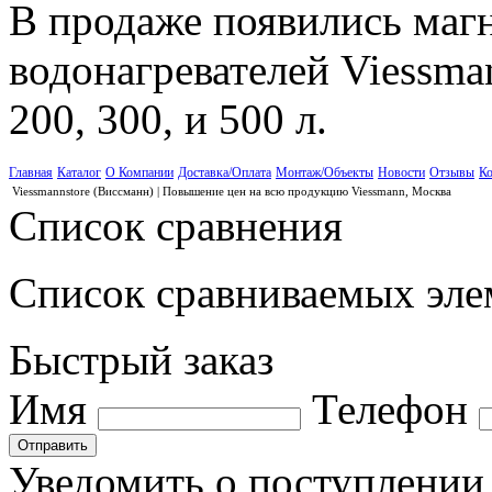
В продаже появились маг
водонагревателей Viessman
200, 300, и 500 л.
Главная
Каталог
О Компании
Доставка/Оплата
Монтаж/Объекты
Новости
Отзывы
Ко
Viessmannstore (Виссманн) | Повышение цен на всю продукцию Viessmann, Москва
Список сравнения
Список сравниваемых элем
Быстрый заказ
Имя
Телефон
Отправить
Уведомить о поступлении