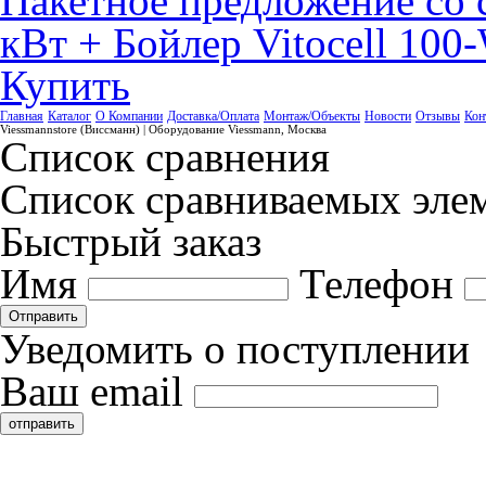
Пакетное предложение со 
кВт + Бойлер Vitocell 10
Купить
Главная
Каталог
О Компании
Доставка/Оплата
Монтаж/Объекты
Новости
Отзывы
Кон
Viessmannstore (Виссманн) | Оборудование Viessmann, Москва
Список сравнения
Список сравниваемых элем
Быстрый заказ
Имя
Телефон
Отправить
Уведомить о поступлении
Ваш email
отправить